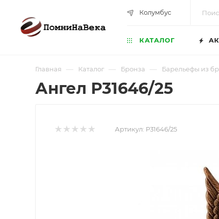
Колумбус
КАТАЛОГ
АК
—
—
—
Главная
Каталог
Бронза
Барельефы из б
Ангел P31646/25
Артикул:
P31646/25