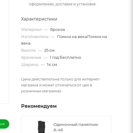
оформлению, доставке и установке
Характеристики
Материал
—
Бронза
Изготовитель
—
Помни на векаПомни на
века
Высота
—
25 см.
Хранение
—
1 год бесплатно
Ширина
—
14 см.
Цена действительна только для интернет-
магазина и может отличаться от цен в
розничных магазинах
Рекомендуем
зыв
Одиночный памятник
А-46