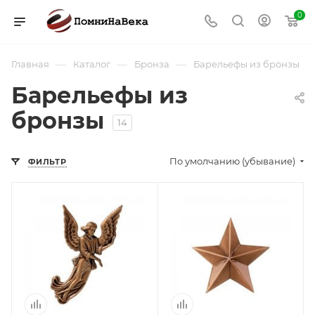
0
—
—
—
Главная
Каталог
Бронза
Барельефы из бронзы
Барельефы из
бронзы
14
По умолчанию (убывание)
ФИЛЬТР