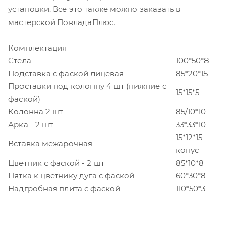
установки. Все это также можно заказать в
.
мастерской ПовладаПлюс
Комплектация
Стела
100*50*8
Подставка с фаской лицевая
85*20*15
Проставки под колонну 4 шт (нижние с
15*15*5
фаской)
Колонна 2 шт
85/10*10
Арка - 2 шт
33*33*10
15*12*15
Вставка межарочная
конус
Цветник с фаской - 2 шт
85*10*8
Пятка к цветнику дуга с фаской
60*30*8
Надгробная плита с фаской
110*50*3