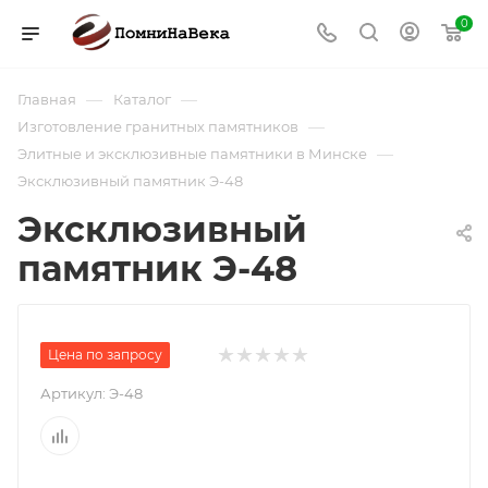
0
—
—
Главная
Каталог
—
Изготовление гранитных памятников
—
Элитные и эксклюзивные памятники в Минске
Эксклюзивный памятник Э-48
Эксклюзивный
памятник Э-48
Цена по запросу
Артикул:
Э-48