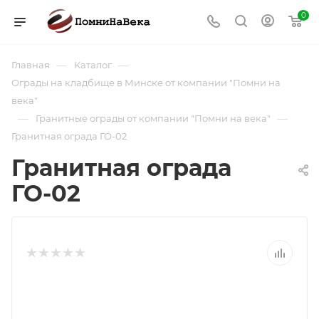
0
—
—
Главная
Каталог
Ограды на кладбище в Минске от компании "Помни на
века"
—
—
Гранитные ограды от компании "Помни на века"
Гранитная ограда ГО-02
Гранитная ограда
ГО-02