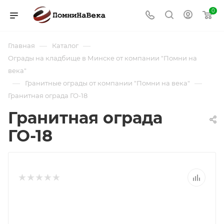
0
—
—
Главная
Каталог
Ограды на кладбище в Минске от компании "Помни на
века"
—
—
Гранитные ограды от компании "Помни на века"
Гранитная ограда ГО-18
Гранитная ограда
ГО-18