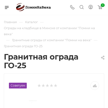
0
—
—
Главная
Каталог
Ограды на кладбище в Минске от компании "Помни на
века"
—
—
Гранитные ограды от компании "Помни на века"
Гранитная ограда ГО-25
Гранитная ограда
ГО-25
Советуем