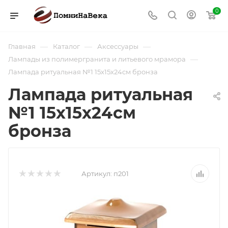
0
—
—
—
Главная
Каталог
Аксессуары
—
Лампады из полимергранита и литьевого мрамора
Лампада ритуальная №1 15х15х24см бронза
Лампада ритуальная
№1 15х15х24см
бронза
Артикул:
п201