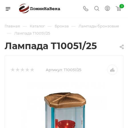
0
—
—
—
Главная
Каталог
Бронза
Лампады бронзовые
—
Лампада T10051/25
Лампада T10051/25
Артикул:
T10051/25