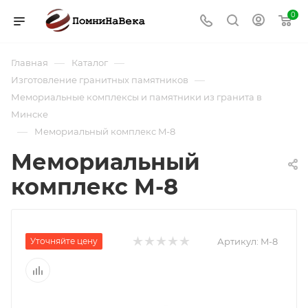
0
—
—
Главная
Каталог
—
Изготовление гранитных памятников
Мемориальные комплексы и памятники из гранита в
Минске
—
Мемориальный комплекс M-8
Мемориальный
комплекс M-8
Уточняйте цену
Артикул:
M-8