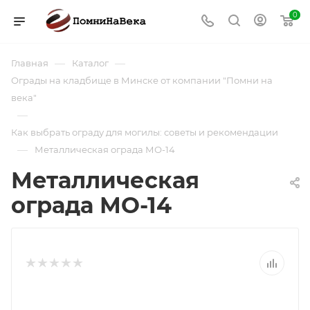
0
—
—
Главная
Каталог
Ограды на кладбище в Минске от компании "Помни на
века"
—
Как выбрать ограду для могилы: советы и рекомендации
—
Металлическая ограда МО-14
Металлическая
ограда МО-14