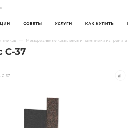
ЦИИ
СОВЕТЫ
УСЛУГИ
КАК КУПИТЬ
—
мятников
Мемориальные комплексы и памятники из гранита
 С-37
:
С-37