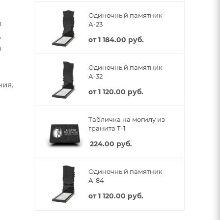
Одиночный памятник
ы
А-23
,
от
1 184.00 руб.
а
Одиночный памятник
А-32
ния.
от
1 120.00 руб.
Табличка на могилу из
гранита Т-1
224.00
руб.
Одиночный памятник
А-84
от
1 120.00 руб.