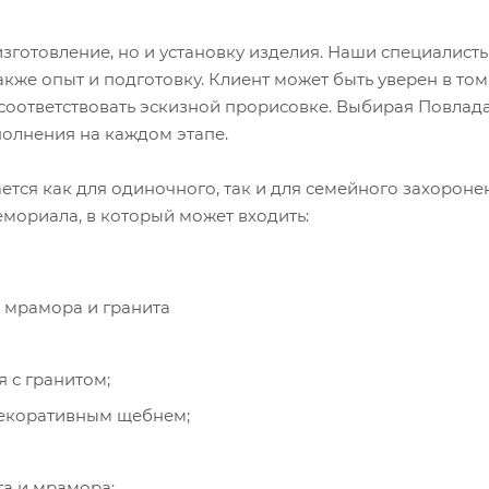
зготовление, но и установку изделия. Наши специалист
кже опыт и подготовку. Клиент может быть уверен в том
 соответствовать эскизной прорисовке. Выбирая Повлад
полнения на каждом этапе.
тся как для одиночного, так и для семейного захороне
емориала, в который может входить:
, мрамора и гранита
 с гранитом;
декоративным щебнем;
та и мрамора;