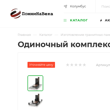
Колумбус
КАТАЛОГ
АК
—
—
Главная
Каталог
Изготовление гранитных па
Одиночный комплекс
Уточняйте цену
Артикул