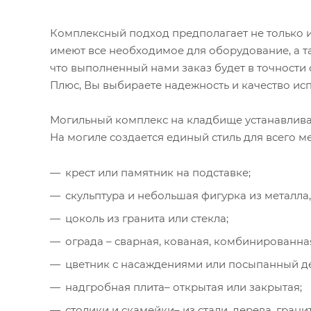
Комплексный подход предполагает не только и
имеют все необходимое для оборудование, а та
что выполненный нами заказ будет в точности
Плюс, Вы выбираете надежность и качество ис
Могильный комплекс на кладбище устанавливае
На могиле создается единый стиль для всего м
крест или памятник на подставке;
скульптура и небольшая фигурка из металла
цоколь из гранита или стекла;
ограда – сварная, кованая, комбинированная
цветник с насаждениями или посыпанный 
надгробная плита– открытая или закрытая;
столики и скамейки– из стали, дерева, грани