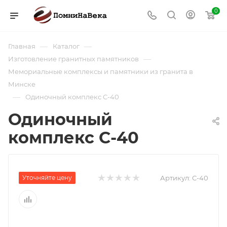
0
—
—
Главная
Каталог
—
Изготовление гранитных памятников
Мемориальные комплексы и памятники из гранита в
Минске
—
Одиночный комплекс С-40
Одиночный
комплекс С-40
Уточняйте цену
Артикул:
С-40