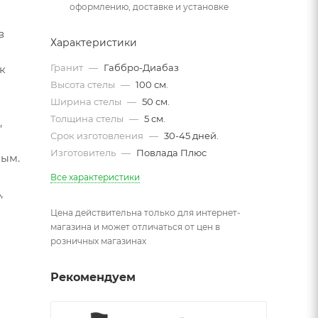
оформлению, доставке и установке
в
Характеристики
Гранит
—
Габбро-Диабаз
к
Высота стелы
—
100 см.
Ширина стелы
—
50 см.
Толщина стелы
—
5 см.
,
Срок изготовления
—
30-45 дней.
Изготовитель
—
Повлада Плюс
мым.
Все характеристики
,
Цена действительна только для интернет-
магазина и может отличаться от цен в
розничных магазинах
Рекомендуем