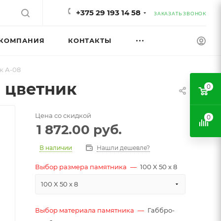
+375 29 193 14 58
ЗАКАЗАТЬ ЗВОНОК
КОМПАНИЯ
КОНТАКТЫ
к А-08
 цветник
0
Цена со скидкой
0
1 872.00
руб.
В наличии
Нашли дешевле?
Выбор размера памятника
—
100 X 50 x 8
100 X 50 x 8
Выбор материала памятника
—
Габбро-