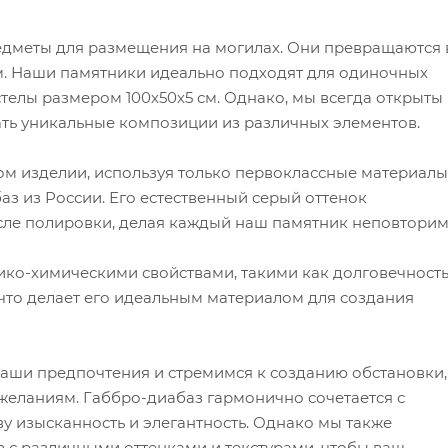
едметы для размещения на могилах. Они превращаются 
. Наши памятники идеально подходят для одиночных
стелы размером 100х50х5 см. Однако, мы всегда открыты 
ать уникальные композиции из различных элементов.
м изделии, используя только первоклассные материалы
з из России. Его естественный серый оттенок
сле полировки, делая каждый наш памятник неповтори
ко-химическими свойствами, такими как долговечность
 что делает его идеальным материалом для создания
ши предпочтения и стремимся к созданию обстановки,
 желаниям. Габбро-диабаз гармонично сочетается с
 изысканность и элегантность. Однако мы также
 с различными оттенками и текстурами, чтобы ваш