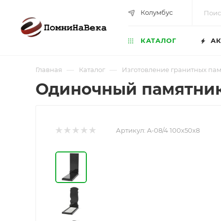
Колумбус
КАТАЛОГ
АК
—
—
Главная
Каталог
Изготовление гранитных па
Одиночный памятник
Артикул:
A-08/4 100х50х8