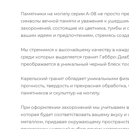
Памятники на могилу серии A-08 не просто пр
символы вечной памяти и уважения к ушедшим
захоронений, состоящие из цветника, тумбы и 
вашим идеям и предпочтениям, стремясь созд
Мы стремимся к высочайшему качеству в каждо
среди которых выделяется гранит Габбро-Диаба
преображается в уникальный черный блеск по
Карельский гранит обладает уникальными физи
прочность, твердость и прекрасная обработка,
памятников и скульптур на могилу.
При оформлении захоронений мы учитываем ва
которая будет соответствовать вашему вкусу и
металлом, придавая окружающему пространству
предлагаем широкий выбор других материалов