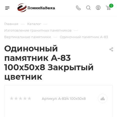
0
—
—
Главная
Каталог
—
Изготовление гранитных памятников
—
Вертикальные памятники
Одиночный памятник А-83
Одиночный
памятник A-83
100х50х8 Закрытый
цветник
Артикул:
A-83/4 100х50х8