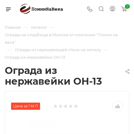
0
—
—
Главная
Каталог
Ограды на кладбище в Минске от компании "Помни на
века"
—
—
Ограды из нержавеющей стали на могилу
Ограда из нержавейки ОН-13
Ограда из
нержавейки ОН-13
Цена за 1 М.П