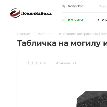
Колумбус
КАТАЛОГ
АК
—
—
Главная
Каталог
Изготовление гранитных па
Табличка на могилу и
Артикул:
Т-3