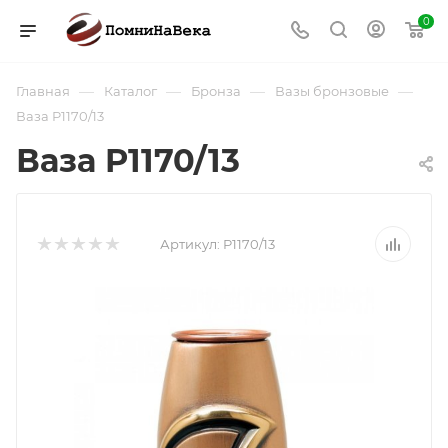
0
—
—
—
—
Главная
Каталог
Бронза
Вазы бронзовые
Ваза P1170/13
Ваза P1170/13
Артикул:
P1170/13