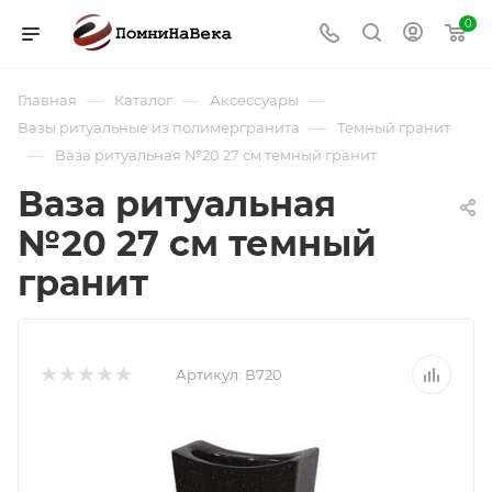
0
—
—
—
Главная
Каталог
Аксессуары
—
Вазы ритуальные из полимергранита
Темный гранит
—
Ваза ритуальная №20 27 см темный гранит
Ваза ритуальная
№20 27 см темный
гранит
Артикул:
В720