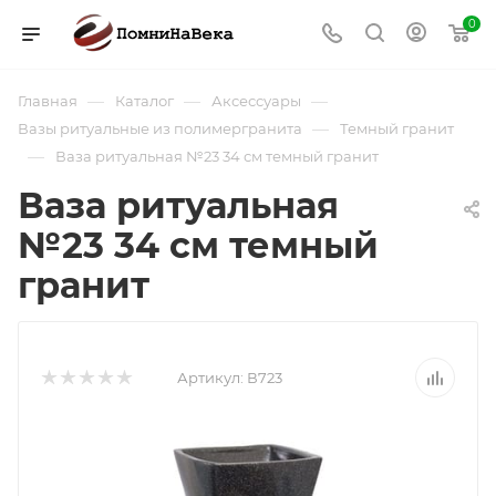
0
—
—
—
Главная
Каталог
Аксессуары
—
Вазы ритуальные из полимергранита
Темный гранит
—
Ваза ритуальная №23 34 см темный гранит
Ваза ритуальная
№23 34 см темный
гранит
Артикул:
В723