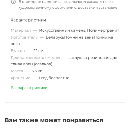
В стоимость памятника не включены расходы по его
художественному оформлению, доставке и установке
Характеристики
Материал
—
Искусственный камень, Полимергранит
Изготовитель
—
БеларусьПомни на векаПомни на
века
Высота
—
22 см.
Декоративные элементы
—
заглушка резиновая для
слива воды (осадков)
Масса
—
3,6 кг.
Хранение
—
1 год бесплатно
Все характеристики
Вам также может понравиться