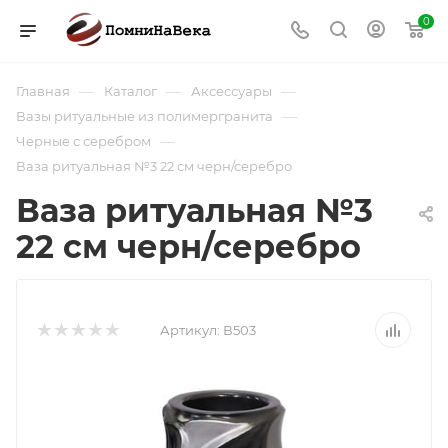
0
—
—
—
Главная
Каталог
Аксессуары
—
Вазы ритуальные из полимергранита
—
Черные с серебром
Ваза ритуальная №3 22 см черн/серебро
Ваза ритуальная №3
22 см черн/серебро
Артикул:
В503