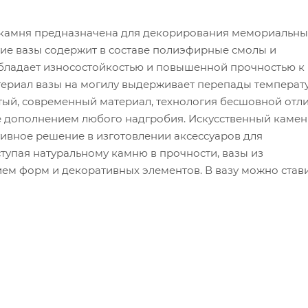
го камня предназначена для декорирования мемориальны
е вазы содержит в составе полиэфирные смолы и
обладает износостойкостью и повышенной прочностью к
ериал вазы на могилу выдерживает перепады температ
тый, современный материал, технология бесшовной отл
 дополнением любого надгробия. Искусственный камен
ивное решение в изготовлении аксессуаров для
упая натуральному камню в прочности, вазы из
ем форм и декоративных элементов. В вазу можно став