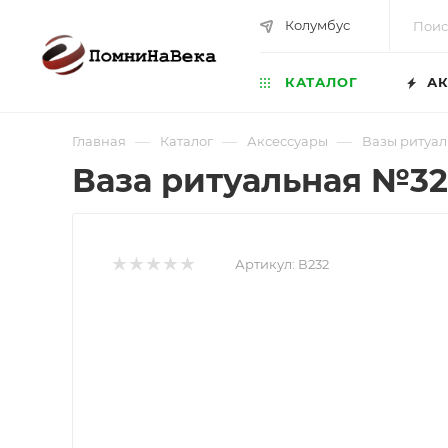
Колумбус
КАТАЛОГ
АК
—
—
—
Главная
Каталог
Аксессуары
Вазы ритуал
Ваза ритуальная №32
Артикул:
В232