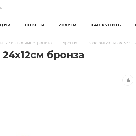
ЦИИ
СОВЕТЫ
УСЛУГИ
КАК КУПИТЬ
—
—
ьные из полимергранита
Бронзу
Ваза ритуальная №32 2
 24х12см бронза