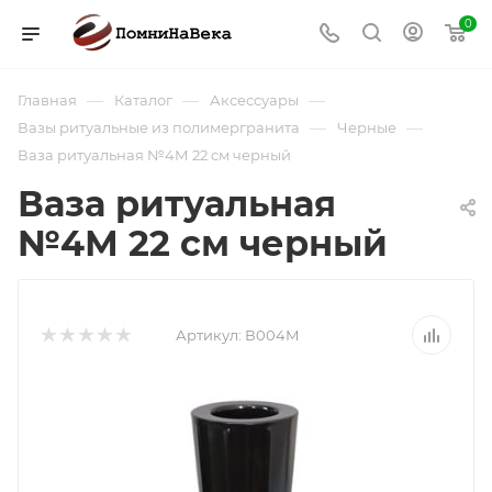
0
—
—
—
Главная
Каталог
Аксессуары
—
—
Вазы ритуальные из полимергранита
Черные
Ваза ритуальная №4М 22 см черный
Ваза ритуальная
№4М 22 см черный
Артикул:
В004М