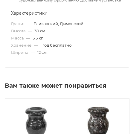
художественному оформлению, доставке и установке
Характеристики
Гранит
—
Елизовский, Дымовский
Высота
—
30 см.
Масса
—
5,5 кг.
Хранение
—
1 год бесплатно
Ширина
—
12 см.
Вам также может понравиться