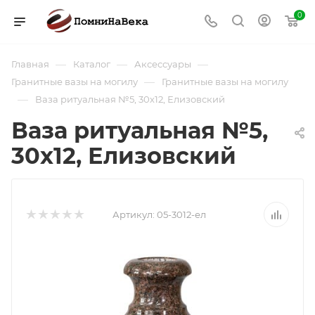
0
—
—
—
Главная
Каталог
Аксессуары
—
Гранитные вазы на могилу
Гранитные вазы на могилу
—
Ваза ритуальная №5, 30х12, Елизовский
Ваза ритуальная №5,
30х12, Елизовский
Артикул:
05-3012-ел