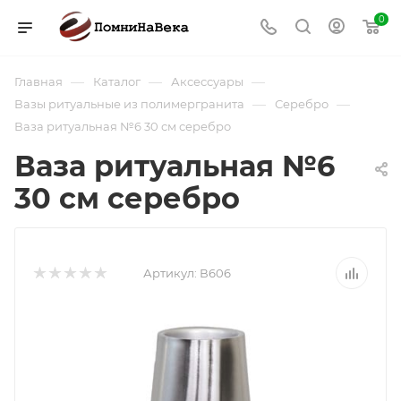
0
—
—
—
Главная
Каталог
Аксессуары
—
—
Вазы ритуальные из полимергранита
Серебро
Ваза ритуальная №6 30 см серебро
Ваза ритуальная №6
30 см серебро
Артикул:
В606