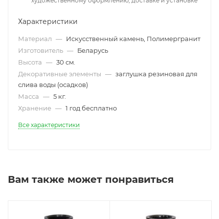
художественному оформлению, доставке и установке
Характеристики
Материал
—
Искусственный камень, Полимергранит
Изготовитель
—
Беларусь
Высота
—
30 см.
Декоративные элементы
—
заглушка резиновая для
слива воды (осадков)
Масса
—
5 кг.
Хранение
—
1 год бесплатно
Все характеристики
Вам также может понравиться