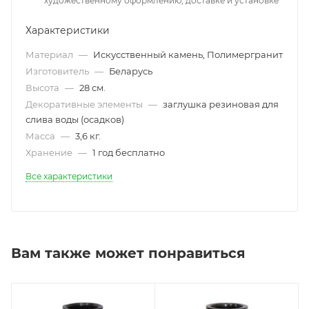
художественному оформлению, доставке и установке
Характеристики
Материал
—
Искусственный камень, Полимергранит
Изготовитель
—
Беларусь
Высота
—
28 см.
Декоративные элементы
—
заглушка резиновая для
слива воды (осадков)
Масса
—
3,6 кг.
Хранение
—
1 год бесплатно
Все характеристики
Вам также может понравиться