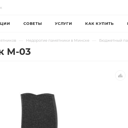
ЦИИ
СОВЕТЫ
УСЛУГИ
КАК КУПИТЬ
—
—
мятников
Недорогие памятники в Минске
Бюджетный па
к M-03