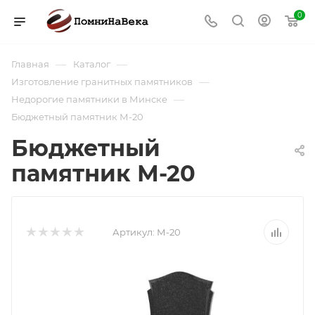
0
—
—
Главная
Каталог
—
Изготовление гранитных памятников
—
Недорогие памятники в Минске
Бюджетный памятник М-20
Бюджетный
памятник М-20
Артикул:
М-20