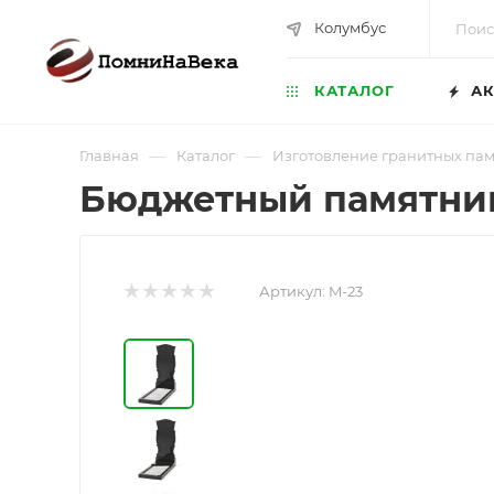
Колумбус
КАТАЛОГ
АК
—
—
Главная
Каталог
Изготовление гранитных па
Бюджетный памятник
Артикул:
M-23