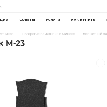
ЦИИ
СОВЕТЫ
УСЛУГИ
КАК КУПИТЬ
—
—
мятников
Недорогие памятники в Минске
Бюджетный па
 М-23