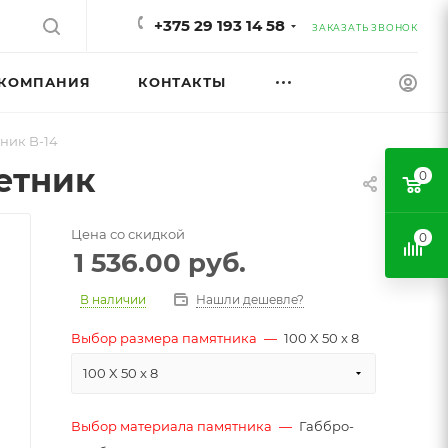
+375 29 193 14 58
ЗАКАЗАТЬ ЗВОНОК
КОМПАНИЯ
КОНТАКТЫ
ник B-14
етник
0
Цена со скидкой
0
1 536.00
руб.
В наличии
Нашли дешевле?
Выбор размера памятника
—
100 X 50 x 8
100 X 50 x 8
Выбор материала памятника
—
Габбро-