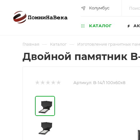
Колумбус
КАТАЛОГ
АК
—
—
Главная
Каталог
Изготовление гранитных па
Двойной памятник B-
Артикул:
B-14/1 100х60х8