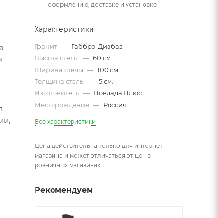
оформлению, доставке и установке
Характеристики
Гранит
—
Габбро-Диабаз
а
Высота стелы
—
60 см.
и
Ширина стелы
—
100 см.
Толщина стелы
—
5 см.
Изготовитель
—
Повлада Плюс
Месторождение
—
Россия
я
ии,
Все характеристики
е
Цена действительна только для интернет-
магазина и может отличаться от цен в
розничных магазинах
Рекомендуем