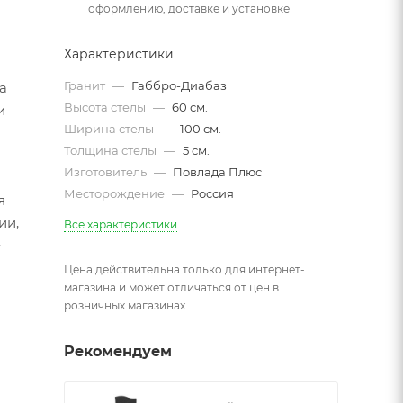
оформлению, доставке и установке
Характеристики
Гранит
—
Габбро-Диабаз
а
Высота стелы
—
60 см.
и
Ширина стелы
—
100 см.
Толщина стелы
—
5 см.
Изготовитель
—
Повлада Плюс
Месторождение
—
Россия
я
ии,
Все характеристики
е
Цена действительна только для интернет-
магазина и может отличаться от цен в
розничных магазинах
Рекомендуем