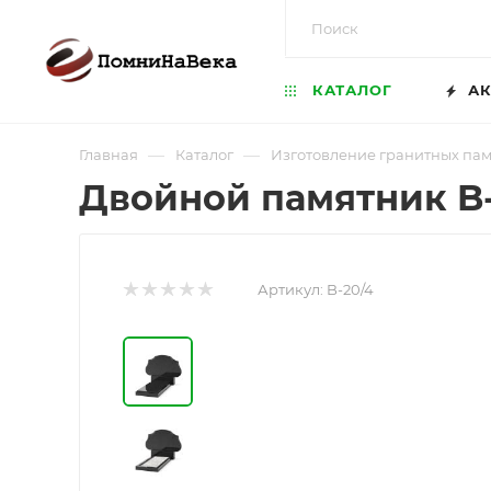
КАТАЛОГ
АК
—
—
Главная
Каталог
Изготовление гранитных па
Двойной памятник B
Артикул:
B-20/4