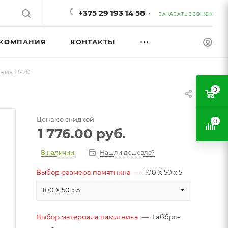
+375 29 193 14 58
ЗАКАЗАТЬ ЗВОНОК
КОМПАНИЯ
КОНТАКТЫ
ник B-20
0
Цена со скидкой
0
1 776.00
руб.
В наличии
Нашли дешевле?
Выбор размера памятника
—
100 X 50 x 5
100 X 50 x 5
Выбор материала памятника
—
Габбро-