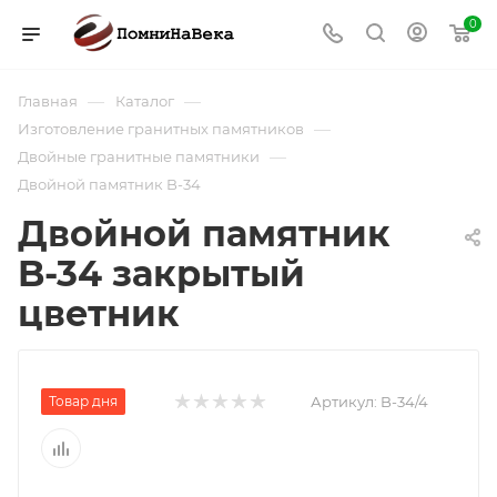
0
—
—
Главная
Каталог
—
Изготовление гранитных памятников
—
Двойные гранитные памятники
Двойной памятник B-34
Двойной памятник
B-34 закрытый
цветник
Товар дня
Артикул:
B-34/4