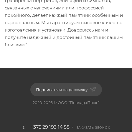
Гравировка портретов, эпитафий и символов,
связанных с увлечениями или профессией
покойного, делает каждый памятник особенным и
персональным. Мы гарантируем высокое качество
изготовления и установки. Доверьтесь нам и
получите надежный и достойный памятник вашим
близким."
Подписаться на рассылку
2020-2026 © ООО "ПовладаПлюс"
+375 29 193 14 58
ЗАКАЗАТЬ ЗВОНОК