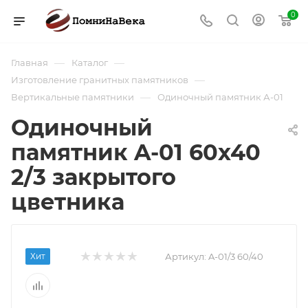
0
—
—
Главная
Каталог
—
Изготовление гранитных памятников
—
Вертикальные памятники
Одиночный памятник А-01
Одиночный
памятник A-01 60х40
2/3 закрытого
цветника
Хит
Артикул:
A-01/3 60/40