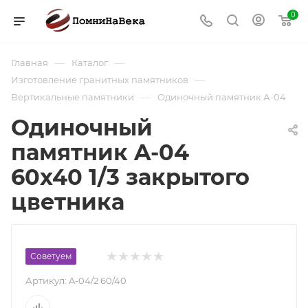
0
—
—
Главная
Каталог
—
Изготовление гранитных памятников
—
Вертикальные памятники
Одиночный памятник А-04
Одиночный
памятник A-04
60х40 1/3 закрытого
цветника
Советуем
Артикул:
A-04/2 60/40