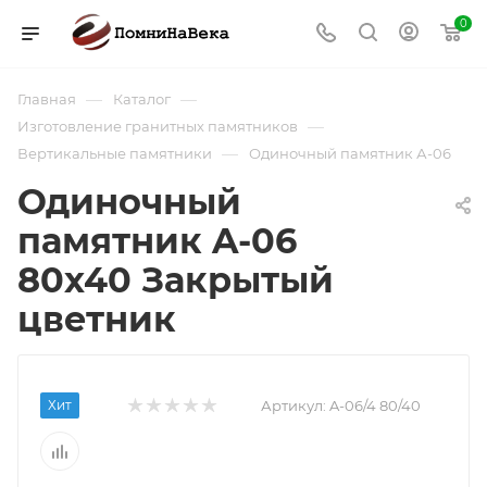
0
—
—
Главная
Каталог
—
Изготовление гранитных памятников
—
Вертикальные памятники
Одиночный памятник А-06
Одиночный
памятник A-06
80х40 Закрытый
цветник
Хит
Артикул:
A-06/4 80/40