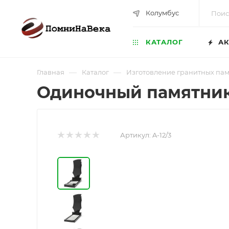
Колумбус
КАТАЛОГ
АК
—
—
Главная
Каталог
Изготовление гранитных па
Одиночный памятник 
Артикул:
A-12/3