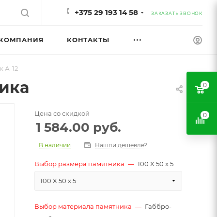
+375 29 193 14 58
ЗАКАЗАТЬ ЗВОНОК
КОМПАНИЯ
КОНТАКТЫ
 А-12
ника
0
Цена со скидкой
0
1 584.00
руб.
В наличии
Нашли дешевле?
Выбор размера памятника
—
100 X 50 x 5
100 X 50 x 5
Выбор материала памятника
—
Габбро-