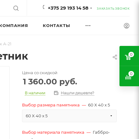
+375 29 193 14 58
ЗАКАЗАТЬ ЗВОНОК
КОМПАНИЯ
КОНТАКТЫ
 А-21
етник
0
Цена со скидкой
0
1 360.00
руб.
В наличии
Нашли дешевле?
Выбор размера памятника
—
60 X 40 x 5
60 X 40 x 5
Выбор материала памятника
—
Габбро-