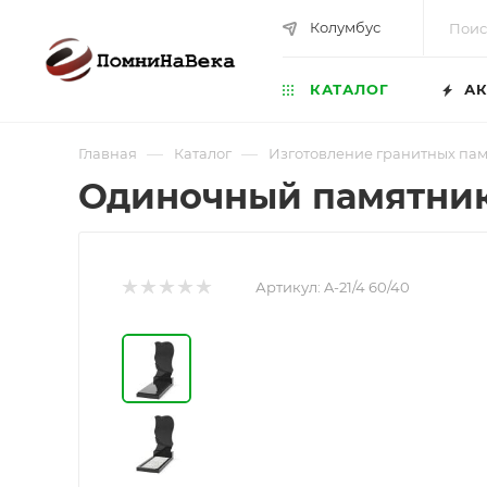
Колумбус
КАТАЛОГ
АК
—
—
Главная
Каталог
Изготовление гранитных па
Одиночный памятник
Артикул:
A-21/4 60/40