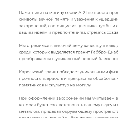
Памятники на могилу серии A-21 не просто пр
символы вечной памяти и уважения к ушедшим
захоронений, состоящие из цветника, тумбы и 
вашим идеям и предпочтениям, стремясь созд
Мы стремимся к высочайшему качеству в каждо
среди которых выделяется гранит Габбро-Диаба
преображается в уникальный черный блеск по
Карельский гранит обладает уникальными физи
прочность, твердость и прекрасная обработка,
памятников и скульптур на могилу.
При оформлении захоронений мы учитываем ва
которая будет соответствовать вашему вкусу и
металлом, придавая окружающему пространству
предлагаем широкий выбор других материалов