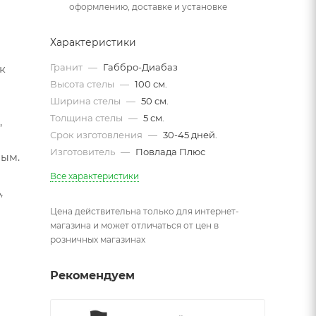
оформлению, доставке и установке
Характеристики
Гранит
—
Габбро-Диабаз
к
Высота стелы
—
100 см.
Ширина стелы
—
50 см.
Толщина стелы
—
5 см.
,
Срок изготовления
—
30-45 дней.
Изготовитель
—
Повлада Плюс
мым.
Все характеристики
,
Цена действительна только для интернет-
магазина и может отличаться от цен в
розничных магазинах
Рекомендуем