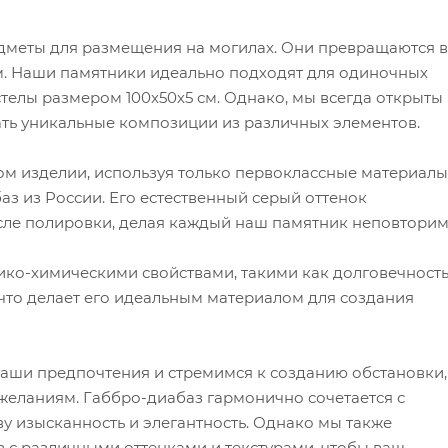
едметы для размещения на могилах. Они превращаются в
. Наши памятники идеально подходят для одиночных
стелы размером 100х50х5 см. Однако, мы всегда открыты 
ать уникальные композиции из различных элементов.
м изделии, используя только первоклассные материалы
з из России. Его естественный серый оттенок
сле полировки, делая каждый наш памятник неповтори
ко-химическими свойствами, такими как долговечность
 что делает его идеальным материалом для создания
ши предпочтения и стремимся к созданию обстановки,
 желаниям. Габбро-диабаз гармонично сочетается с
 изысканность и элегантность. Однако мы также
 с различными оттенками и текстурами, чтобы ваш