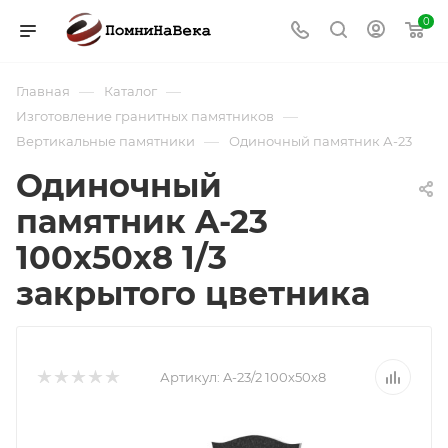
0
—
—
Главная
Каталог
—
Изготовление гранитных памятников
—
Вертикальные памятники
Одиночный памятник А-23
Одиночный
памятник A-23
100х50х8 1/3
закрытого цветника
Артикул:
A-23/2 100х50х8