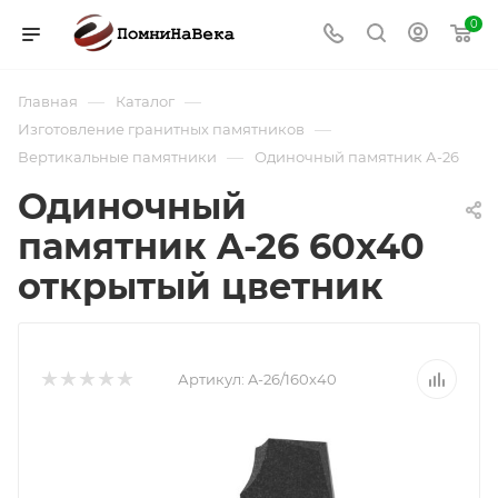
0
—
—
Главная
Каталог
—
Изготовление гранитных памятников
—
Вертикальные памятники
Одиночный памятник А-26
Одиночный
памятник A-26 60х40
открытый цветник
Артикул:
A-26/160х40