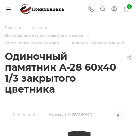
0
—
—
Главная
Каталог
—
Изготовление гранитных памятников
—
Вертикальные памятники
Одиночный памятник А-28
Одиночный
памятник A-28 60х40
1/3 закрытого
цветника
Артикул:
A-28/2 60/40