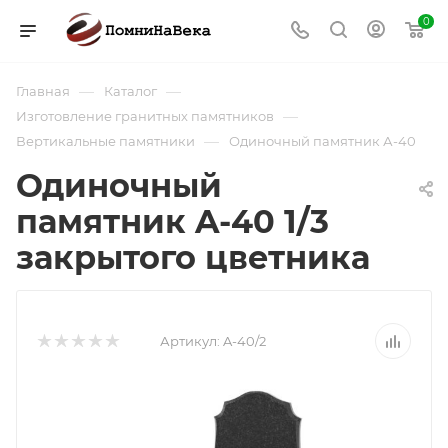
0
—
—
Главная
Каталог
—
Изготовление гранитных памятников
—
Вертикальные памятники
Одиночный памятник А-40
Одиночный
памятник A-40 1/3
закрытого цветника
Артикул:
A-40/2