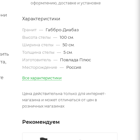
оформлению, доставке и установке
они
Характеристики
Гранит
—
Габбро-Диабаз
Высота стелы
—
100 см.
Ширина стелы
—
50 см.
Толщина стелы
—
5 см.
жить
Изготовитель
—
Повлада Плюс
та,
Месторождение
—
Россия
те
Все характеристики
Цена действительна только для интернет-
магазина и может отличаться от цен в
розничных магазинах
Рекомендуем