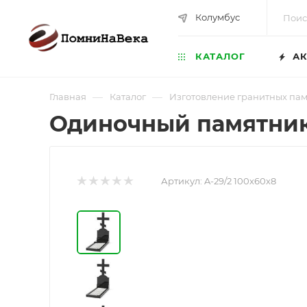
Колумбус
КАТАЛОГ
АК
—
—
Главная
Каталог
Изготовление гранитных па
Одиночный памятник 
Артикул:
A-29/2 100х60х8