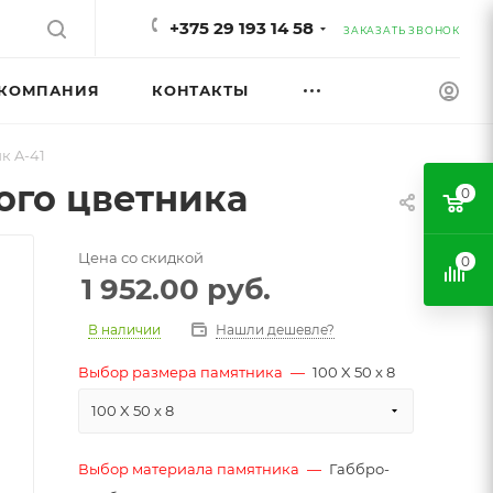
+375 29 193 14 58
ЗАКАЗАТЬ ЗВОНОК
КОМПАНИЯ
КОНТАКТЫ
к A-41
ого цветника
0
Цена со скидкой
0
1 952.00
руб.
В наличии
Нашли дешевле?
Выбор размера памятника
—
100 X 50 x 8
100 X 50 x 8
Выбор материала памятника
—
Габбро-