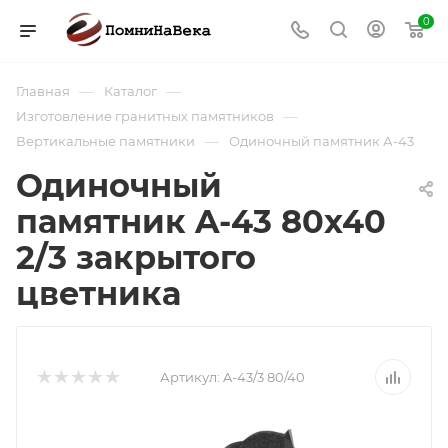
0
—
—
Главная
Каталог
—
Изготовление гранитных памятников
—
Вертикальные памятники
Одиночный памятник А-43
Одиночный
памятник A-43 80х40
2/3 закрытого
цветника
Артикул:
A-43/3 80/40