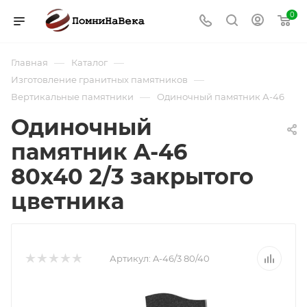
0
—
—
Главная
Каталог
—
Изготовление гранитных памятников
—
Вертикальные памятники
Одиночный памятник А-46
Одиночный
памятник A-46
80х40 2/3 закрытого
цветника
Артикул:
A-46/3 80/40