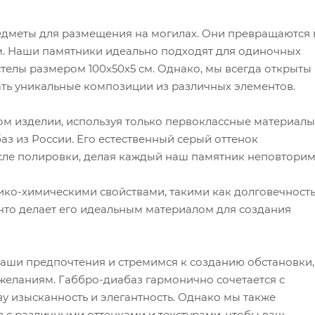
едметы для размещения на могилах. Они превращаются 
. Наши памятники идеально подходят для одиночных
стелы размером 100х50х5 см. Однако, мы всегда открыты 
ать уникальные композиции из различных элементов.
м изделии, используя только первоклассные материалы
з из России. Его естественный серый оттенок
сле полировки, делая каждый наш памятник неповтори
ко-химическими свойствами, такими как долговечность
 что делает его идеальным материалом для создания
ши предпочтения и стремимся к созданию обстановки,
 желаниям. Габбро-диабаз гармонично сочетается с
 изысканность и элегантность. Однако мы также
 с различными оттенками и текстурами, чтобы ваш