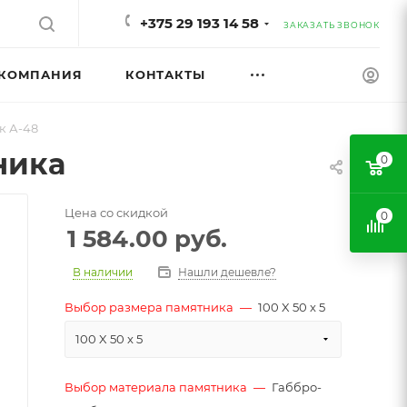
+375 29 193 14 58
ЗАКАЗАТЬ ЗВОНОК
КОМПАНИЯ
КОНТАКТЫ
к А-48
ника
0
Цена со скидкой
0
1 584.00
руб.
В наличии
Нашли дешевле?
Выбор размера памятника
—
100 X 50 x 5
100 X 50 x 5
Выбор материала памятника
—
Габбро-