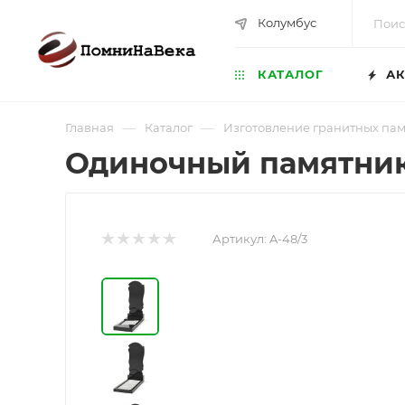
Колумбус
КАТАЛОГ
АК
—
—
Главная
Каталог
Изготовление гранитных па
Одиночный памятник 
Артикул:
A-48/3