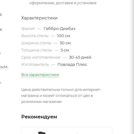
оформлению, доставке и установке
в
Характеристики
Гранит
—
Габбро-Диабаз
к
Высота стелы
—
100 см.
Ширина стелы
—
50 см.
Толщина стелы
—
5 см.
,
Срок изготовления
—
30-45 дней.
Изготовитель
—
Повлада Плюс
мым.
Все характеристики
,
Цена действительна только для интернет-
магазина и может отличаться от цен в
розничных магазинах
Рекомендуем