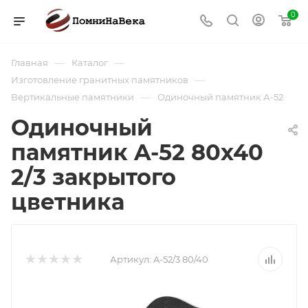
0
—
—
Главная
Каталог
—
Изготовление гранитных памятников
—
Вертикальные памятники
Одиночный памятник А-52
Одиночный
памятник A-52 80х40
2/3 закрытого
цветника
Артикул:
A-52/3 80/40