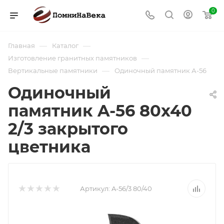
0
—
—
Главная
Каталог
—
Изготовление гранитных памятников
—
Вертикальные памятники
Одиночный памятник А-56
Одиночный
памятник A-56 80х40
2/3 закрытого
цветника
Артикул:
A-56/3 80/40