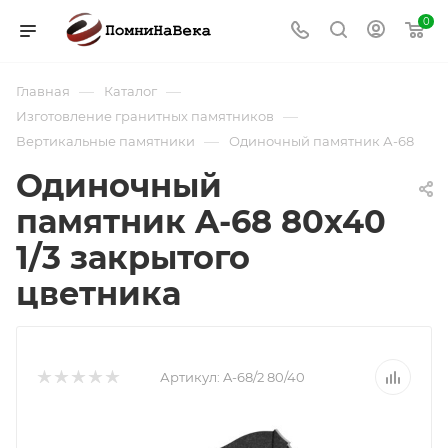
0
—
—
Главная
Каталог
—
Изготовление гранитных памятников
—
Вертикальные памятники
Одиночный памятник А-68
Одиночный
памятник A-68 80х40
1/3 закрытого
цветника
Артикул:
A-68/2 80/40