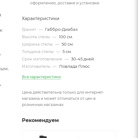
оформлению, доставке и установке
в
Характеристики
Гранит
—
Габбро-Диабаз
к
Высота стелы
—
100 см.
Ширина стелы
—
50 см.
Толщина стелы
—
5 см.
,
Срок изготовления
—
30-45 дней.
Изготовитель
—
Повлада Плюс
мым.
Все характеристики
,
Цена действительна только для интернет-
магазина и может отличаться от цен в
розничных магазинах
Рекомендуем