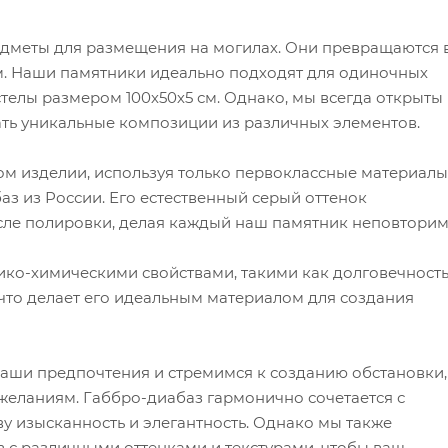
едметы для размещения на могилах. Они превращаются 
. Наши памятники идеально подходят для одиночных
стелы размером 100х50х5 см. Однако, мы всегда открыты 
ать уникальные композиции из различных элементов.
м изделии, используя только первоклассные материалы
з из России. Его естественный серый оттенок
сле полировки, делая каждый наш памятник неповтори
ко-химическими свойствами, такими как долговечность
 что делает его идеальным материалом для создания
ши предпочтения и стремимся к созданию обстановки,
 желаниям. Габбро-диабаз гармонично сочетается с
 изысканность и элегантность. Однако мы также
 с различными оттенками и текстурами, чтобы ваш