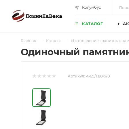
Колумбус
КАТАЛОГ
АК
—
—
Главная
Каталог
Изготовление гранитных па
Одиночный памятник
Артикул:
A-69/1 80х40