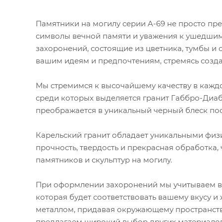
Памятники на могилу серии A-69 не просто пр
символы вечной памяти и уважения к ушедшим
захоронений, состоящие из цветника, тумбы и 
вашим идеям и предпочтениям, стремясь созд
Мы стремимся к высочайшему качеству в каждо
среди которых выделяется гранит Габбро-Диаба
преображается в уникальный черный блеск по
Карельский гранит обладает уникальными физи
прочность, твердость и прекрасная обработка,
памятников и скульптур на могилу.
При оформлении захоронений мы учитываем ва
которая будет соответствовать вашему вкусу и
металлом, придавая окружающему пространству
предлагаем широкий выбор других материалов