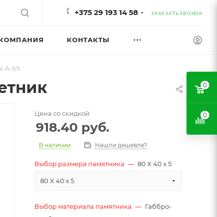
+375 29 193 14 58
ЗАКАЗАТЬ ЗВОНОК
КОМПАНИЯ
КОНТАКТЫ
к А-69
етник
0
Цена со скидкой
0
918.40
руб.
В наличии
Нашли дешевле?
Выбор размера памятника
—
80 X 40 x 5
80 X 40 x 5
Выбор материала памятника
—
Габбро-