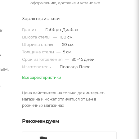
оформлению, доставке и установке
Характеристики
Гранит
—
Габбро-Диабаз
к
Высота стелы
—
100 см.
Ширина стелы
—
50 см.
Толщина стелы
—
5 см.
,
Срок изготовления
—
30-45 дней.
Изготовитель
—
Повлада Плюс
мым.
Все характеристики
,
Цена действительна только для интернет-
магазина и может отличаться от цен в
розничных магазинах
Рекомендуем