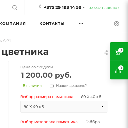
+375 29 193 14 58
ЗАКАЗАТЬ ЗВОНОК
КОМПАНИЯ
КОНТАКТЫ
 А-71
 цветника
0
Цена со скидкой
0
1 200.00
руб.
В наличии
Нашли дешевле?
Выбор размера памятника
—
80 X 40 x 5
80 X 40 x 5
Выбор материала памятника
—
Габбро-