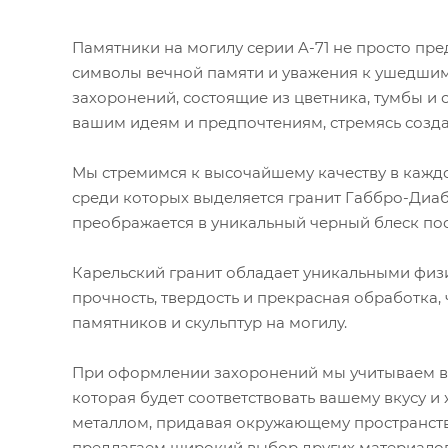
Памятники на могилу серии A-71 не просто пр
символы вечной памяти и уважения к ушедшим
захоронений, состоящие из цветника, тумбы и 
вашим идеям и предпочтениям, стремясь созд
Мы стремимся к высочайшему качеству в каждо
среди которых выделяется гранит Габбро-Диаба
преображается в уникальный черный блеск по
Карельский гранит обладает уникальными физи
прочность, твердость и прекрасная обработка,
памятников и скульптур на могилу.
При оформлении захоронений мы учитываем ва
которая будет соответствовать вашему вкусу и
металлом, придавая окружающему пространству
предлагаем широкий выбор других материалов