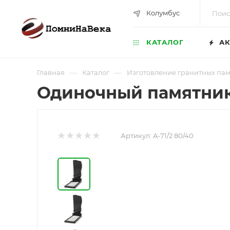
Колумбус
КАТАЛОГ
АК
—
—
Главная
Каталог
Изготовление гранитных па
Одиночный памятник 
Артикул:
A-71/2 80/40