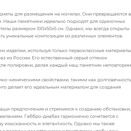
едметы для размещения на могилах. Они превращаются в
. Наши памятники идеально подходят для одиночных
стелы размером 100х50х5 см. Однако, мы всегда открыты 
ать уникальные композиции из различных элементов.
м изделии, используя только первоклассные материалы
з из России. Его естественный серый оттенок
сле полировки, делая каждый наш памятник неповтори
ко-химическими свойствами, такими как долговечность
 что делает его идеальным материалом для создания
ши предпочтения и стремимся к созданию обстановки,
 желаниям. Габбро-диабаз гармонично сочетается с
 изысканность и элегантность. Однако мы также
 с различными оттенками и текстурами, чтобы ваш